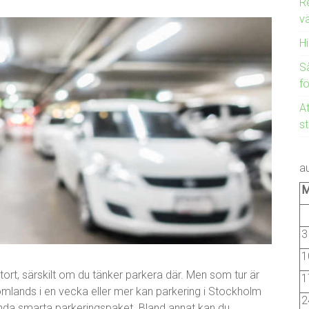
R
v
H
Så
f
At
st
a
3
1
tort, särskilt om du tänker parkera där. Men som tur är
1
omlands i en vecka eller mer kan parkering i Stockholm
2
rlanda smarta parkeringspaket. Bland annat kan du