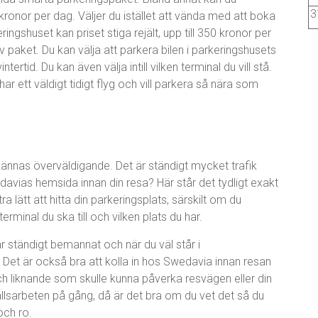
3
ronor per dag. Väljer du istället att vända med att boka
eringshuset kan priset stiga rejält, upp till 350 kronor per
 paket. Du kan välja att parkera bilen i parkeringshusets
ertid. Du kan även välja intill vilken terminal du vill stå.
r ett väldigt tidigt flyg och vill parkera så nära som
 kännas överväldigande. Det är ständigt mycket trafik
davias hemsida innan din resa? Här står det tydligt exakt
tra lätt att hitta din parkeringsplats, särskilt om du
rminal du ska till och vilken plats du har.
r ständigt bemannat och när du väl står i
Det är också bra att kolla in hos Swedavia innan resan
ch liknande som skulle kunna påverka resvägen eller din
ållsarbeten på gång, då är det bra om du vet det så du
och ro.