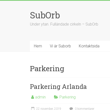
Hoppa
till
SubOrb
innehåll
Under ytan. Fulländade cirkeln – SubOrb
Hem
Vi är Suborb
Kontaktsida
Parkering
Parkering Arlanda
admin
Parkering
22 november, 2019
0 kommentarer