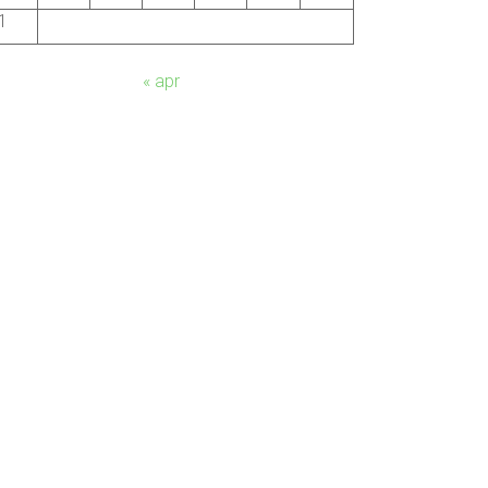
1
« apr