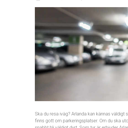
Ska du resa iväg? Arlanda kan kännas väldigt s
finns gott om parkeringsplatser. Om du ska ut
snabbt bli väldigt dyrt. Som tur är erbjuder A