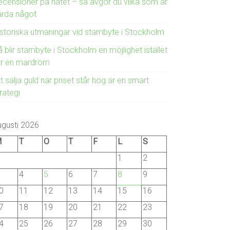
ecensioner på nätet – så avgör du vilka som är
ärda något
istoriska utmaningar vid stambyte i Stockholm
 blir stambyte i Stockholm en möjlighet istället
ör en mardröm
t sälja guld när priset står hög är en smart
rategi
ugusti 2026
M
T
O
T
F
L
S
1
2
4
5
6
7
8
9
0
11
12
13
14
15
16
7
18
19
20
21
22
23
4
25
26
27
28
29
30