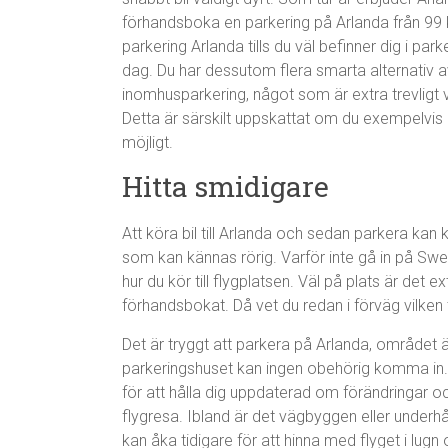
förhandsboka en parkering på Arlanda från 99 k
parkering Arlanda tills du väl befinner dig i park
dag. Du har dessutom flera smarta alternativ av
inomhusparkering, något som är extra trevligt vint
Detta är särskilt uppskattat om du exempelvis ha
möjligt.
Hitta smidigare
Att köra bil till Arlanda och sedan parkera kan
som kan kännas rörig. Varför inte gå in på Swe
hur du kör till flygplatsen. Väl på plats är det ex
förhandsbokat. Då vet du redan i förväg vilken te
Det är tryggt att parkera på Arlanda, området ä
parkeringshuset kan ingen obehörig komma in. 
för att hålla dig uppdaterad om förändringar o
flygresa. Ibland är det vägbyggen eller underh
kan åka tidigare för att hinna med flyget i lugn 