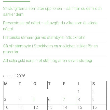
Småutgifterna som äter upp lönen – så hittar du dem och
sänker dem
Recensioner på nätet – så avgör du vilka som är värda
något
Historiska utmaningar vid stambyte i Stockholm
Så blir stambyte i Stockholm en möjlighet istället för en
mardröm
Att sälja guld när priset står hög är en smart strategi
augusti 2026
M
T
O
T
F
L
S
1
2
3
4
5
6
7
8
9
10
11
12
13
14
15
16