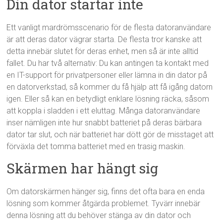
Din dator startar inte
Ett vanligt mardrömsscenario för de flesta datoranvändare
är att deras dator vägrar starta. De flesta tror kanske att
detta innebär slutet för deras enhet, men så är inte alltid
fallet. Du har två alternativ: Du kan antingen ta kontakt med
en IT-support för privatpersoner eller lämna in din dator på
en datorverkstad, så kommer du få hjälp att få igång datorn
igen. Eller så kan en betydligt enklare lösning räcka, såsom
att koppla i sladden i ett eluttag. Många datoranvändare
inser nämligen inte hur snabbt batteriet på deras bärbara
dator tar slut, och när batteriet har dött gör de misstaget att
förväxla det tomma batteriet med en trasig maskin.
Skärmen har hängt sig
Om datorskärmen hänger sig, finns det ofta bara en enda
lösning som kommer åtgärda problemet. Tyvärr innebär
denna lösning att du behöver stänga av din dator och