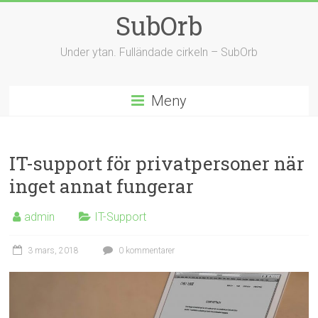
Hoppa
SubOrb
till
innehåll
Under ytan. Fulländade cirkeln – SubOrb
Meny
IT-support för privatpersoner när
inget annat fungerar
admin
IT-Support
3 mars, 2018
0 kommentarer