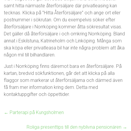
samt hitta närmaste återförsäljare där privatleasing kan
tecknas. Klicka på ”Hitta Återförsäljare” och ange ort eller
postnummer i sökrutan. Om du exempelvis söker efter
återförsäljare i Norrköping kommer åtta sökresultat visas.
Det gäller då återförsäljare i och omkring Norrköping. Bland
annat i Eskilstuna, Katrineholm och Linköping. Många som
ska köpa eller privatleasa bil har inte några problem att åka
någon mil till bilhandlaren.
Just i Norrköping finns däremot bara en återförsäljare. På
kartan, bredvid sökfunktionen, går det att klicka på alla
flaggor som markerar ut återförsäljarna och därmed även
få fram mer information kring dem. Detta med
kontaktuppgifter och öppettider.
←
Parterapi på Kungsholmen
Roliga presenttips till den nyblivna pensionären
→