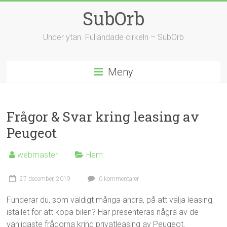
Hoppa
SubOrb
till
innehåll
Under ytan. Fulländade cirkeln – SubOrb
Meny
Frågor & Svar kring leasing av
Peugeot
webmaster
Hem
27 december, 2019
0 kommentarer
Funderar du, som väldigt många andra, på att välja leasing
istället för att köpa bilen? Här presenteras några av de
vanligaste frågorna kring privatleasing av Peugeot.