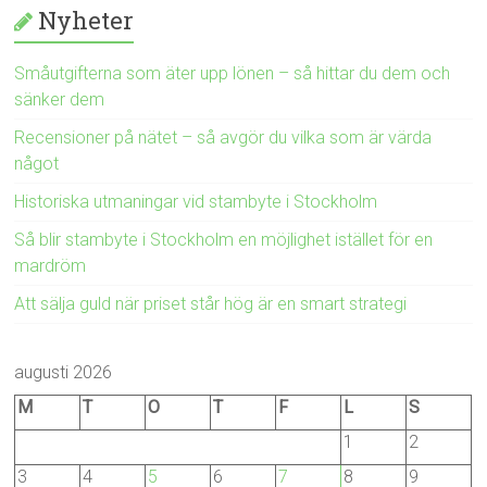
Nyheter
Småutgifterna som äter upp lönen – så hittar du dem och
sänker dem
Recensioner på nätet – så avgör du vilka som är värda
något
Historiska utmaningar vid stambyte i Stockholm
Så blir stambyte i Stockholm en möjlighet istället för en
mardröm
Att sälja guld när priset står hög är en smart strategi
augusti 2026
M
T
O
T
F
L
S
1
2
3
4
5
6
7
8
9